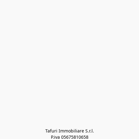
Tafuri Immobiliare S.r.l.

P.iva 05675810658