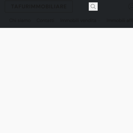
TAFURIMMOBILIARE
Chi siamo
Contatti
Immobili vendita
Immobili aff