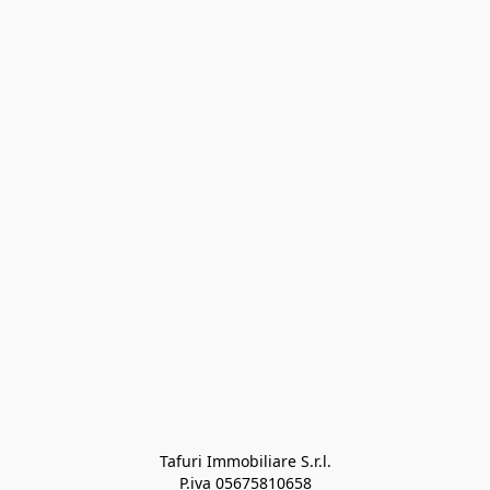
Tafuri Immobiliare S.r.l.

P.iva 05675810658