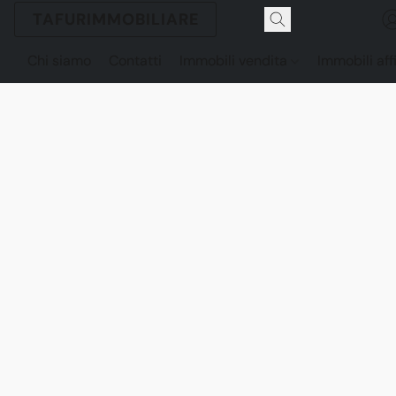
TAFURIMMOBILIARE
Chi siamo
Contatti
Immobili vendita
Immobili aff