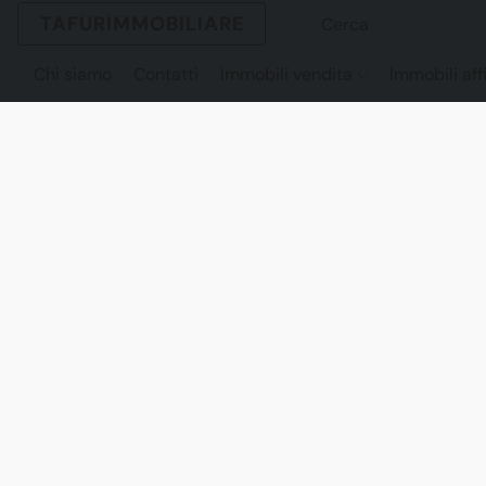
TAFURIMMOBILIARE
Chi siamo
Contatti
Immobili vendita
Immobili aff