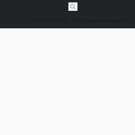
Tel 0974 826181
info@tafurimmobiliare.it