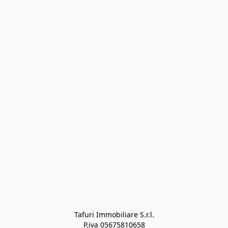
Tafuri Immobiliare S.r.l.

P.iva 05675810658