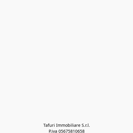
Tafuri Immobiliare S.r.l.

P.iva 05675810658