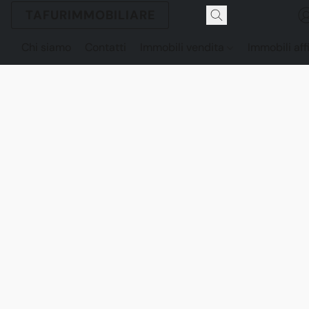
TAFURIMMOBILIARE
Chi siamo
Contatti
Immobili vendita
Immobili aff