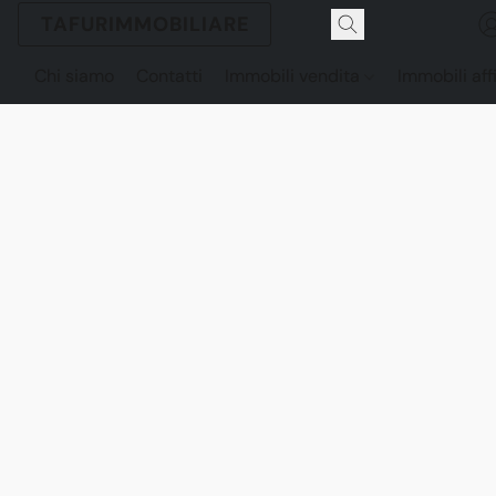
TAFURIMMOBILIARE
Chi siamo
Contatti
Immobili vendita
Immobili aff