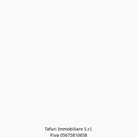
Tafuri Immobiliare S.r.l.

P.iva 05675810658