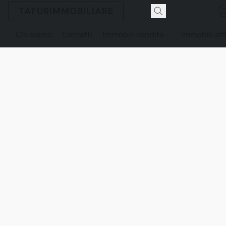
TAFURIMMOBILIARE
Chi siamo
Contatti
Immobili vendita
Immobili aff