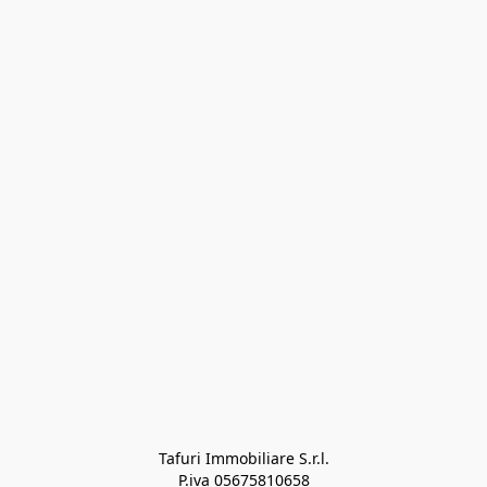
Tafuri Immobiliare S.r.l.

P.iva 05675810658